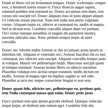
Etiam id libero vel mi fermentum tempus. Donec scelerisque congue
eros, a hendrerit lorem ornare et. Fusce rhoncus augue sapien,
euismod porttitor erat euismod eu. Donec accumsan sem diam, non
cursus nisi suscipit vel. Donec aliquam risus id justo aliquet aliquet.
Ut vehicula ornare placerat. Nam non nulla non purus vulputate
cursus. Aliquam turpis ex, ultrices at consequat eu, mollis ut magna.
Sed ut dictum eros. Curabitur convallis aliquet diam vel pretium.
Orci varius natoque penatibus et magnis dis parturient montes,
nascetur ridiculus mus. Nunc pretium tempor turpis sit amet
convallis.
Donec nec lobortis mijhu Aenean ac dui accumsan, porta ipsum ut,
interdum elit. Aliquam et venenatis orci. Aenean faucibus elit eu nisl
consequat, nec ultricies sem suscipit. Aliquam convallis tempus justo
at volutpat. Mauris vel pellentesque turpis. Maecenas suscipit quam
at tristique euismod. Aenean lacinia libero eu ultrices maximus.
Phasellus volutpat eros lacinia neque euismod, mollis dictum mi
mollis. Aenean id magna eget mi dapibus sagittis ac sed odio.
Phasellus at arcu nec neque consectetur feugiat et non sem.
Donec quam felis, ultricies nec, pellentesque eu, pretium quis,
sem Nulla consequat massa quis enim. Donec pede justo
Fusce pretium sem quis ipsum gravida eleifend. Quisque vehicula
neque turpis, id eleifend ante rutrum eget. Curabitur felis dui,