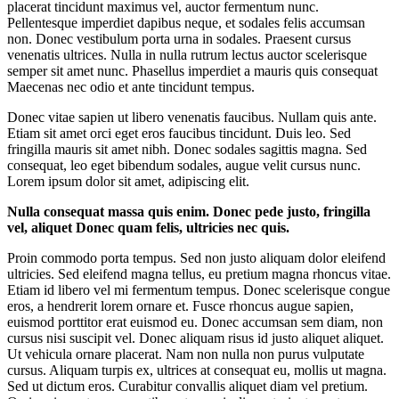
placerat tincidunt maximus vel, auctor fermentum nunc.
Pellentesque imperdiet dapibus neque, et sodales felis accumsan
non. Donec vestibulum porta urna in sodales. Praesent cursus
venenatis ultrices. Nulla in nulla rutrum lectus auctor scelerisque
semper sit amet nunc. Phasellus imperdiet a mauris quis consequat
Maecenas nec odio et ante tincidunt tempus.
Donec vitae sapien ut libero venenatis faucibus. Nullam quis ante.
Etiam sit amet orci eget eros faucibus tincidunt. Duis leo. Sed
fringilla mauris sit amet nibh. Donec sodales sagittis magna. Sed
consequat, leo eget bibendum sodales, augue velit cursus nunc.
Lorem ipsum dolor sit amet, adipiscing elit.
Nulla consequat massa quis enim. Donec pede justo, fringilla
vel, aliquet Donec quam felis, ultricies nec quis.
Proin commodo porta tempus. Sed non justo aliquam dolor eleifend
ultricies. Sed eleifend magna tellus, eu pretium magna rhoncus vitae.
Etiam id libero vel mi fermentum tempus. Donec scelerisque congue
eros, a hendrerit lorem ornare et. Fusce rhoncus augue sapien,
euismod porttitor erat euismod eu. Donec accumsan sem diam, non
cursus nisi suscipit vel. Donec aliquam risus id justo aliquet aliquet.
Ut vehicula ornare placerat. Nam non nulla non purus vulputate
cursus. Aliquam turpis ex, ultrices at consequat eu, mollis ut magna.
Sed ut dictum eros. Curabitur convallis aliquet diam vel pretium.