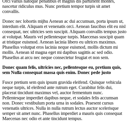
Orci varius natoque penatibus et magnis dis parturient montes,
nascetur ridiculus mus. Nunc pretium tempor turpis sit amet
convallis.
Donec nec lobortis mijhu Aenean ac dui accumsan, porta ipsum ut,
interdum elit. Aliquam et venenatis orci. Aenean faucibus elit eu nisl
consequat, nec ultricies sem suscipit. Aliquam convallis tempus justo
at volutpat. Mauris vel pellentesque turpis. Maecenas suscipit quam
at tristique euismod. Aenean lacinia libero eu ultrices maximus.
Phasellus volutpat eros lacinia neque euismod, mollis dictum mi
mollis. Aenean id magna eget mi dapibus sagittis ac sed odio.
Phasellus at arcu nec neque consectetur feugiat et non sem.
Donec quam felis, ultricies nec, pellentesque eu, pretium quis,
sem Nulla consequat massa quis enim. Donec pede justo
Fusce pretium sem quis ipsum gravida eleifend. Quisque vehicula
neque turpis, id eleifend ante rutrum eget. Curabitur felis dui,
placerat tincidunt maximus vel, auctor fermentum nunc.
Pellentesque imperdiet dapibus neque, et sodales felis accumsan
non. Donec vestibulum porta urna in sodales. Praesent cursus
venenatis ultrices. Nulla in nulla rutrum lectus auctor scelerisque
semper sit amet nunc. Phasellus imperdiet a mauris quis consequat
Maecenas nec odio et ante tincidunt tempus.