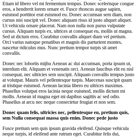
Etiam id libero vel mi fermentum tempus. Donec scelerisque congue
eros, a hendrerit lorem ornare et. Fusce rhoncus augue sapien,
euismod porttitor erat euismod eu. Donec accumsan sem diam, non
cursus nisi suscipit vel. Donec aliquam risus id justo aliquet aliquet.
Ut vehicula ornare placerat. Nam non nulla non purus vulputate
cursus. Aliquam turpis ex, ultrices at consequat eu, mollis ut magna.
Sed ut dictum eros. Curabitur convallis aliquet diam vel pretium.
Orci varius natoque penatibus et magnis dis parturient montes,
nascetur ridiculus mus. Nunc pretium tempor turpis sit amet
convallis.
Donec nec lobortis mijhu Aenean ac dui accumsan, porta ipsum ut,
interdum elit. Aliquam et venenatis orci. Aenean faucibus elit eu nisl
consequat, nec ultricies sem suscipit. Aliquam convallis tempus justo
at volutpat. Mauris vel pellentesque turpis. Maecenas suscipit quam
at tristique euismod. Aenean lacinia libero eu ultrices maximus.
Phasellus volutpat eros lacinia neque euismod, mollis dictum mi
mollis. Aenean id magna eget mi dapibus sagittis ac sed odio.
Phasellus at arcu nec neque consectetur feugiat et non sem.
Donec quam felis, ultricies nec, pellentesque eu, pretium quis,
sem Nulla consequat massa quis enim. Donec pede justo
Fusce pretium sem quis ipsum gravida eleifend. Quisque vehicula
neque turpis, id eleifend ante rutrum eget. Curabitur felis dui,