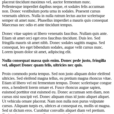
placerat tincidunt maximus vel, auctor fermentum nunc.
Pellentesque imperdiet dapibus neque, et sodales felis accumsan
non. Donec vestibulum porta urna in sodales. Praesent cursus
venenatis ultrices. Nulla in nulla rutrum lectus auctor scelerisque
semper sit amet nunc. Phasellus imperdiet a mauris quis consequat
Maecenas nec odio et ante tincidunt tempus.
Donec vitae sapien ut libero venenatis faucibus. Nullam quis ante.
Etiam sit amet orci eget eros faucibus tincidunt. Duis leo. Sed
fringilla mauris sit amet nibh. Donec sodales sagittis magna. Sed
consequat, leo eget bibendum sodales, augue velit cursus nunc.
Lorem ipsum dolor sit amet, adipiscing elit.
Nulla consequat massa quis enim. Donec pede justo, fringilla
vel, aliquet Donec quam felis, ultricies nec quis.
Proin commodo porta tempus. Sed non justo aliquam dolor eleifend
ultricies. Sed eleifend magna tellus, eu pretium magna rhoncus vitae.
Etiam id libero vel mi fermentum tempus. Donec scelerisque congue
eros, a hendrerit lorem ornare et. Fusce rhoncus augue sapien,
euismod porttitor erat euismod eu. Donec accumsan sem diam, non
cursus nisi suscipit vel. Donec aliquam risus id justo aliquet aliquet.
Ut vehicula ornare placerat. Nam non nulla non purus vulputate
cursus. Aliquam turpis ex, ultrices at consequat eu, mollis ut magna.
Sed ut dictum eros. Curabitur convallis aliquet diam vel pretium.