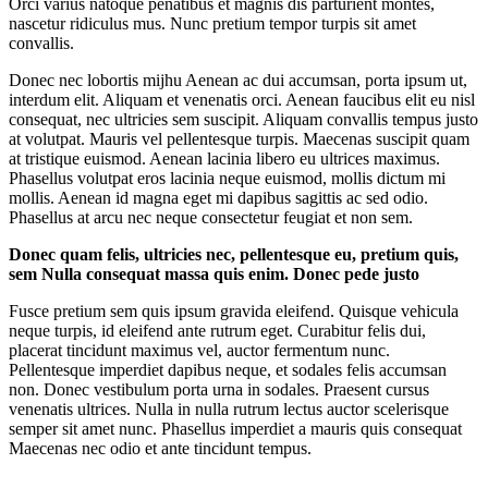
Orci varius natoque penatibus et magnis dis parturient montes,
nascetur ridiculus mus. Nunc pretium tempor turpis sit amet
convallis.
Donec nec lobortis mijhu Aenean ac dui accumsan, porta ipsum ut,
interdum elit. Aliquam et venenatis orci. Aenean faucibus elit eu nisl
consequat, nec ultricies sem suscipit. Aliquam convallis tempus justo
at volutpat. Mauris vel pellentesque turpis. Maecenas suscipit quam
at tristique euismod. Aenean lacinia libero eu ultrices maximus.
Phasellus volutpat eros lacinia neque euismod, mollis dictum mi
mollis. Aenean id magna eget mi dapibus sagittis ac sed odio.
Phasellus at arcu nec neque consectetur feugiat et non sem.
Donec quam felis, ultricies nec, pellentesque eu, pretium quis,
sem Nulla consequat massa quis enim. Donec pede justo
Fusce pretium sem quis ipsum gravida eleifend. Quisque vehicula
neque turpis, id eleifend ante rutrum eget. Curabitur felis dui,
placerat tincidunt maximus vel, auctor fermentum nunc.
Pellentesque imperdiet dapibus neque, et sodales felis accumsan
non. Donec vestibulum porta urna in sodales. Praesent cursus
venenatis ultrices. Nulla in nulla rutrum lectus auctor scelerisque
semper sit amet nunc. Phasellus imperdiet a mauris quis consequat
Maecenas nec odio et ante tincidunt tempus.